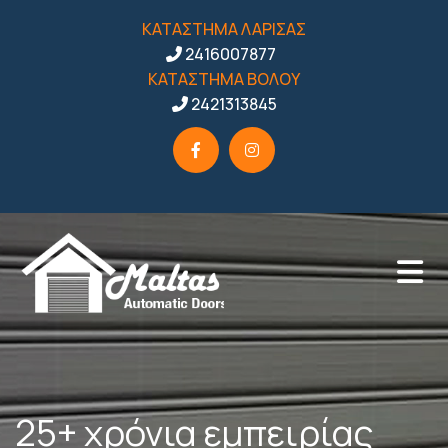
ΚΑΤΑΣΤΗΜΑ ΛΑΡΙΣΑΣ
2416007877

ΚΑΤΑΣΤΗΜΑ ΒΟΛΟΥ
2421313845

25+ χρόνια εμπειρίας