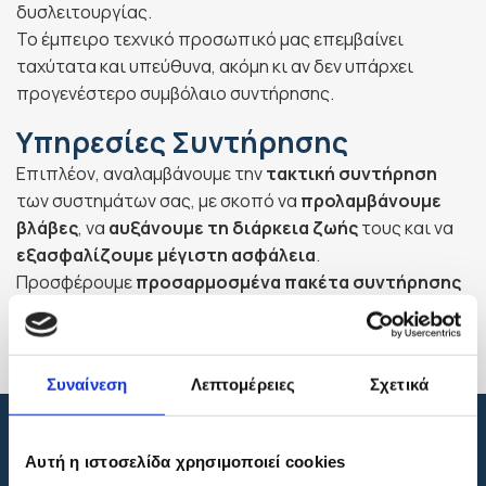
δυσλειτουργίας.
Το έμπειρο τεχνικό προσωπικό μας επεμβαίνει
ταχύτατα και υπεύθυνα, ακόμη κι αν δεν υπάρχει
προγενέστερο συμβόλαιο συντήρησης.
Υπηρεσίες Συντήρησης
Επιπλέον, αναλαμβάνουμε την
τακτική συντήρηση
των συστημάτων σας, με σκοπό να
προλαμβάνουμε
βλάβες
, να
αυξάνουμε τη διάρκεια ζωής
τους και να
εξασφαλίζουμε μέγιστη ασφάλεια
.
Προσφέρουμε
προσαρμοσμένα πακέτα συντήρησης
για κατοικίες και επιχειρήσεις, ανάλογα με τις ανάγκες
και τη συχνότητα χρήσης.
Συναίνεση
Λεπτομέρειες
Σχετικά
Γιατί να επιλέξετε τη
MALTAS AUTOMATIC
Αυτή η ιστοσελίδα χρησιμοποιεί cookies