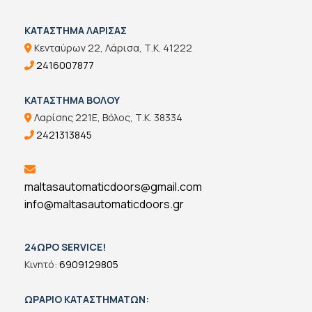
ΚΑΤΑΣΤΗΜΑ ΛΑΡΙΣΑΣ
Κενταύρων 22, Λάρισα, Τ.Κ. 41222

2416007877

ΚΑΤΑΣΤΗΜΑ ΒΟΛΟΥ
Λαρίσης 221Ε, Βόλος, Τ.Κ. 38334

2421313845


maltasautomaticdoors@gmail.com
info@maltasautomaticdoors.gr
24ΩΡΟ SERVICE!
Κινητό:
6909129805
ΩΡΑΡΙΟ ΚΑΤΑΣΤΗΜΑΤΩΝ: