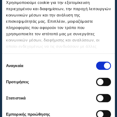
DOORS;
Χρησιμοποιούμε cookie για την εξατομίκευση
περιεχομένου και διαφημίσεων, την παροχή λειτουργιών
25+ χρόνια εμπειρίας
κοινωνικών μέσων και την ανάλυση της
επισκεψιμότητάς μας. Επιπλέον, μοιραζόμαστε
και εξειδικευμένο τεχνικό προσωπικό.
πληροφορίες που αφορούν τον τρόπο που
χρησιμοποιείτε τον ιστότοπό μας με συνεργάτες
κοινωνικών μέσων, διαφήμισης και αναλύσεων, οι
οποίοι ενδεχομένως να τις συνδυάσουν με άλλες
πληροφορίες που τους έχετε παραχωρήσει ή τις οποίες
έχουν συλλέξει σε σχέση με την από μέρους σας χρήση
Επιλογή
των υπηρεσιών τους.
Αναγκαία
συγκατάθεσης
Προτιμήσεις
Στατιστικά
Εγγυημένα
προϊόντα κορυφαίας
Εμπορικής προώθησης
ποιότητας και αισθητικής.