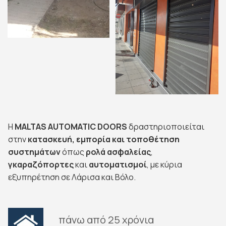
Η
MALTAS AUTOMATIC DOORS
δραστηριοποιείται
στην
κατασκευή, εμπορία και τοποθέτηση
συστημάτων
όπως
ρολά
ασφαλείας
,
γκαραζόπορτες
και
αυτοματισμοί
, με κύρια
εξυπηρέτηση σε Λάρισα και Βόλο.
πάνω από 25 χρόνια